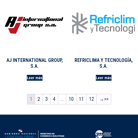
AJ INTERNATIONAL GROUP,
REFRICLIMA Y TECNOLOGÍA,
S.A.
S.A.
Leer más
Leer más
1
2
3
4
…
10
11
12
→