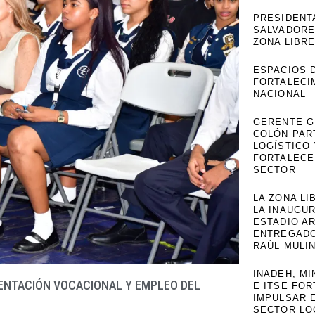
PRESIDENTA
SALVADOREÑ
ZONA LIBR
ESPACIOS 
FORTALECI
NACIONAL
GERENTE G
COLÓN PAR
LOGÍSTICO 
FORTALECE
SECTOR
LA ZONA LI
LA INAUGU
ESTADIO A
ENTREGADO
RAÚL MULI
INADEH, MI
IENTACIÓN VOCACIONAL Y EMPLEO DEL
E ITSE FOR
IMPULSAR 
SECTOR LO