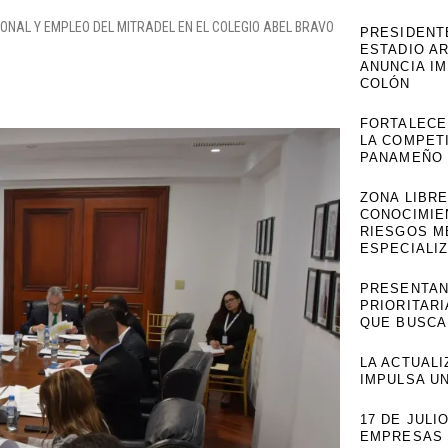
ONAL Y EMPLEO DEL MITRADEL EN EL COLEGIO ABEL BRAVO
PRESIDENT
ESTADIO A
ANUNCIA I
COLÓN
FORTALECE
LA COMPET
PANAMEÑO
ZONA LIBR
CONOCIMIE
RIESGOS M
ESPECIALI
PRESENTAN
PRIORITARI
QUE BUSCA
LA ACTUAL
IMPULSA U
17 DE JULI
EMPRESAS 