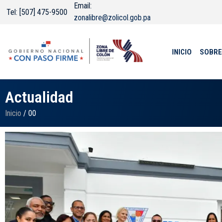
Email:
Tel: [507] 475-9500
zonalibre@zolicol.gob.pa
INICIO
SOBRE
Actualidad
Inicio
/ 00