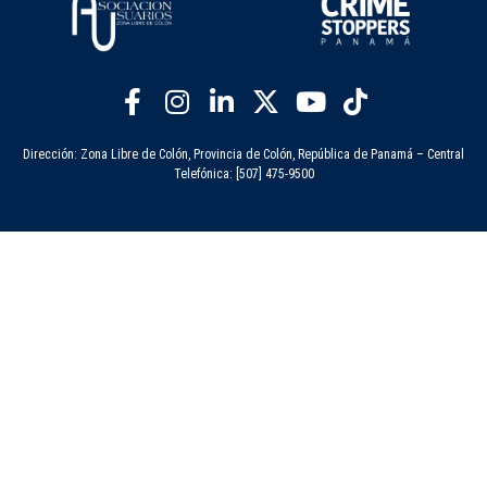
Dirección: Zona Libre de Colón, Provincia de Colón, República de Panamá – Central
Telefónica: [507] 475-9500