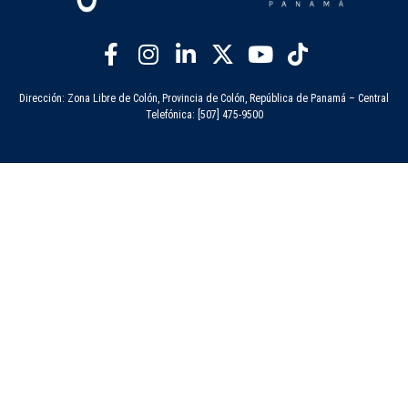
Dirección: Zona Libre de Colón, Provincia de Colón, República de Panamá – Central
Telefónica: [507] 475-9500