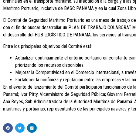
criminales en el transporte marítimo, su afectación a la carga y a la
Marítimo Portuario, iniciativa de BASC PANAMA y en la cual Zona Lib
El Comité de Seguridad Marítimo Portuario es una mesa de trabajo dedi
con el fin de buscar desarrollar un PLAN DE TRABAJO COLABORATIVO, q
el desarrollo del HUB LOGÍSTICO DE PANAMA, los servicios al transpor
Entre los principales objetivos del Comité está:
Actualizar continuamente el entorno portuario en constante cambi
priorizando los recursos disponibles.
Mejorar la Competitividad en el Comercio Internacional, a travé
Fortalecer la confianza y reputación entre las empresas y las a
En el evento de lanzamiento del Comité participaron funcionarios de 
Panamá; Ivor Pitty, Viceministro de Seguridad Pública; Giovanni Ferrar
Ana Reyes, Sub Administradora de la Autoridad Marítima de Panamá. A
marítimas y portuarias, representantes de las principales navieras y 