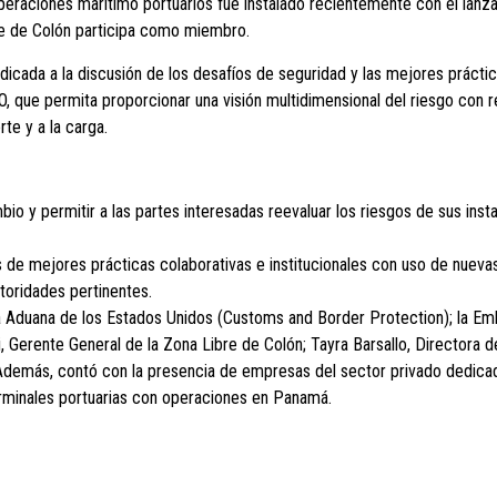
s operaciones marítimo portuarios fue instalado recientemente con el la
re de Colón participa como miembro.
cada a la discusión de los desafíos de seguridad y las mejores práctic
ue permita proporcionar una visión multidimensional del riesgo con re
te y a la carga.
o y permitir a las partes interesadas reevaluar los riesgos de sus insta
s de mejores prácticas colaborativas e institucionales con uso de nueva
utoridades pertinentes.
la Aduana de los Estados Unidos (Customs and Border Protection); la E
i, Gerente General de la Zona Libre de Colón; Tayra Barsallo, Directora 
demás, contó con la presencia de empresas del sector privado dedicada
terminales portuarias con operaciones en Panamá.