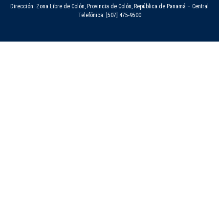
Dirección: Zona Libre de Colón, Provincia de Colón, República de Panamá – Central
Telefónica: [507] 475-9500