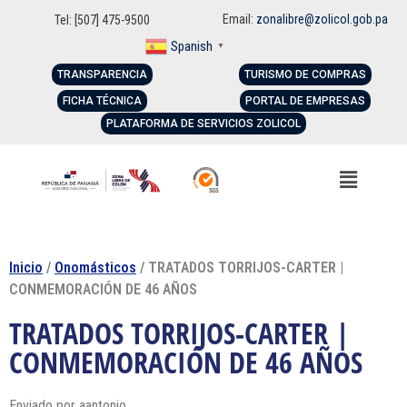
Email:
zonalibre@zolicol.gob.pa
Tel: [507] 475-9500
Spanish
▼
TRANSPARENCIA
TURISMO DE COMPRAS
FICHA TÉCNICA
PORTAL DE EMPRESAS
PLATAFORMA DE SERVICIOS ZOLICOL
Inicio
/
Onomásticos
/ TRATADOS TORRIJOS-CARTER |
CONMEMORACIÓN DE 46 AÑOS
TRATADOS TORRIJOS-CARTER |
CONMEMORACIÓN DE 46 AÑOS
Enviado por
aantonio