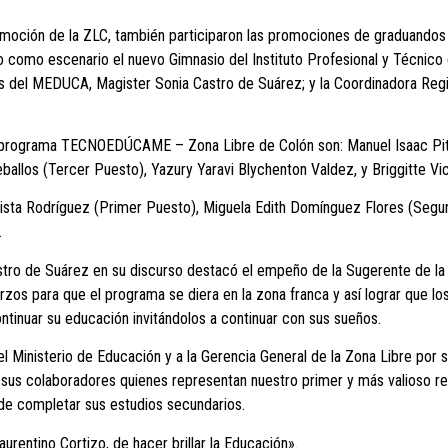
omoción de la ZLC, también participaron las promociones de graduandos
o como escenario el nuevo Gimnasio del Instituto Profesional y Técnico
os del MEDUCA, Magister Sonia Castro de Suárez; y la Coordinadora Reg
el programa TECNOEDÚCAME – Zona Libre de Colón son: Manuel Isaac Pit
llos (Tercer Puesto), Yazury Yaravi Blychenton Valdez, y Briggitte Vic
atista Rodríguez (Primer Puesto), Miguela Edith Domínguez Flores (Segu
.
stro de Suárez en su discurso destacó el empeño de la Sugerente de la 
 para que el programa se diera en la zona franca y así lograr que los 
ntinuar su educación invitándolos a continuar con sus sueños.
el Ministerio de Educación y a la Gerencia General de la Zona Libre por
 sus colaboradores quienes representan nuestro primer y más valioso rec
 de completar sus estudios secundarios.
rentino Cortizo, de hacer brillar la Educación».