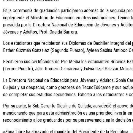
En la ceremonia de graduación participaron además de la segunda pr
implementa el Ministerio de Educación en otras instituciones. Teniend
presidida por la Directora Nacional de Educación de Jóvenes y Adult
Jóvenes y Adultos, Prof. Oneida Barrera.
Los estudiantes que recibieron sus Diplomas de Bachiller Integral d
Esther Guzmán González (Segundo Puesto), Ayleen Sabina Antioco Ceba
Recibieron sus certificados de Pre Media los estudiantes Briceida B
(Tercer Puesto), Julio Romero Camarena y Fulvia Itzel Salazar Molinar
La Directora Nacional de Educación para Jóvenes y Adultos, Sonia Ca
Quijada y su despacho, como gestores de TecnoEdúcame y sus esfuerzos
de completar sus estudios secundarios. Exhortó a los estudiantes a co
Por su parte, la Sub Gerente Olgalina de Quijada, agradeció el apoyo d
mencionando que para esta administración es una prioridad invertir en
reconocimiento a los graduandos por su perseverancia en la decisión
«Zona Libre ha abrazado el mandato del Presidente de la República, Lau