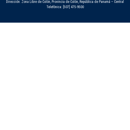
Dirección: Zona Libre de Colón, Provincia de Colón, República de Panamá – Central
Telefónica: [507] 475-9500