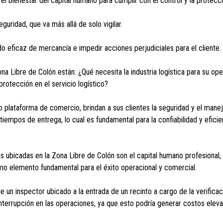
el bienestar del capital humano para cumplir con el control y la protecc
uridad, que va más allá de solo vigilar.
ado eficaz de mercancía e impedir acciones perjudiciales para el cliente.
na Libre de Colón están: ¿Qué necesita la industria logística para su o
rotección en el servicio logístico?
plataforma de comercio, brindan a sus clientes la seguridad y el mane
iempos de entrega, lo cual es fundamental para la confiabilidad y eficie
s ubicadas en la Zona Libre de Colón son el capital humano profesional, 
imo elemento fundamental para el éxito operacional y comercial.
 un inspector ubicado a la entrada de un recinto a cargo de la verificac
interrupción en las operaciones, ya que esto podría generar costos elevad