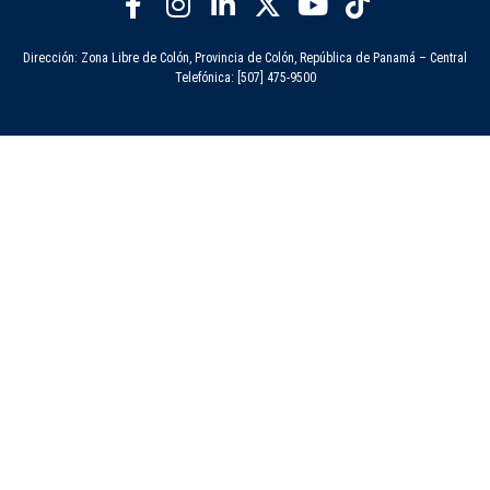
Dirección: Zona Libre de Colón, Provincia de Colón, República de Panamá – Central
Telefónica: [507] 475-9500